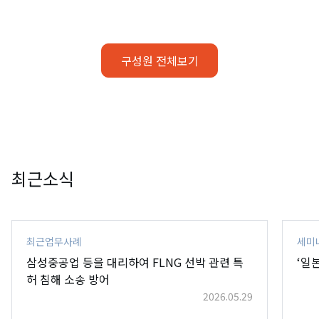
구성원 전체보기
최근소식
최근업무사례
세미
삼성중공업 등을 대리하여 FLNG 선박 관련 특
‘일
허 침해 소송 방어
2026.05.29