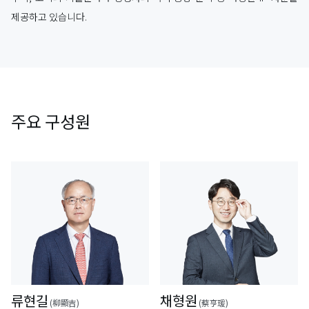
제공하고 있습니다.
주요 구성원
류현길
채형원
(柳顯吉)
(蔡亨瑗)