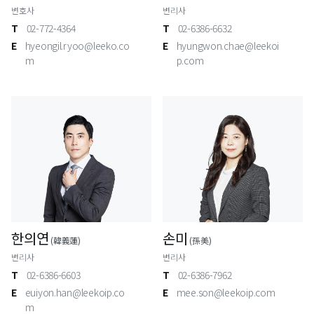
변호사
변리사
T
02-772-4364
T
02-6386-6632
E
hyeongil.ryoo@leeko.co
E
hyungwon.chae@leekoi
m
p.com
한의연
손미
(韓義蓮)
(孫美)
변리사
변리사
T
02-6386-6603
T
02-6386-7962
E
euiyon.han@leekoip.co
E
mee.son@leekoip.com
m