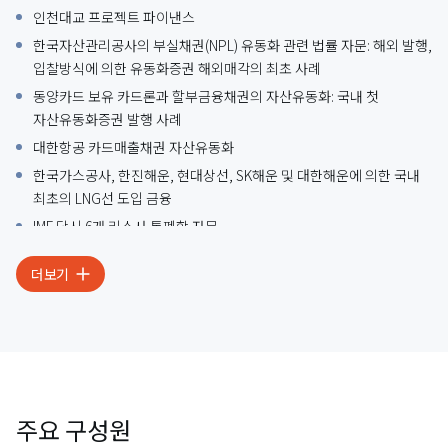
인천대교 프로젝트 파이낸스
한국자산관리공사의 부실채권(NPL) 유동화 관련 법률 자문: 해외 발행,
입찰방식에 의한 유동화증권 해외매각의 최초 사례
동양카드 보유 카드론과 할부금융채권의 자산유동화: 국내 첫
자산유동화증권 발행 사례
대한항공 카드매출채권 자산유동화
한국가스공사, 한진해운, 현대상선, SK해운 및 대한해운에 의한 국내
최초의 LNG선 도입 금융
IMF 당시 6개 리스사 통폐합 자문
KIKO 계약 분쟁 관련 시중은행 대리
더보기
한화 석유화학의 대우조선해양 계약이행보증금 반환소송에서
한국산업은행 대리
주요 구성원