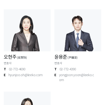
오현주
윤용준
(吳賢珠)
(尹鏞浚)
변호사
변호사
T
02-772-4690
T
02-772-4390
E
hyunjoo.oh@leeko.com
E
yongjoon.yoon@leeko.c
om