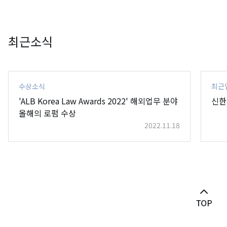
최근소식
수상소식
최근
'ALB Korea Law Awards 2022' 해외업무 분야
신한
올해의 로펌 수상
2022.11.18