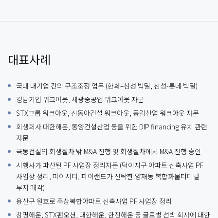
대표사례
국내 대기업 간의 구조조정 업무 (한화–삼성 빅딜, 삼성-롯데 빅딜)
경남기업 워크아웃, 세광중공업 워크아웃 자문
STX그룹 워크아웃, 신동아건설 워크아웃, 풍림산업 워크아웃 자문
회생회사 대한해운, 동양건설산업 등을 위한 DIP financing 유치 관련
자문
극동건설의 회생절차 밖 M&A 진행 및 회생절차에서 M&A 진행 승인
시행사가 파산된 PF 사업장 정리자문 (덕이지구 아파트 신축사업 PF
사업장 정리, 파이시티, 파이랜드가 신탁한 양재동 복합화물터미널
부지 매각)
용산구 원효로 주상복합아파트 신축사업 PF 사업장 정리
창명해운, STX팬오션, 대한해운, 한진해운 등 글로벌 선박 회사에 대한