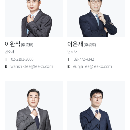
이완식
이은재
(李完植)
(李垠宰)
변호사
변호사
T
02-2191-3006
T
02-772-4342
E
wanshik.lee@leeko.com
E
eunjai.lee@leeko.com