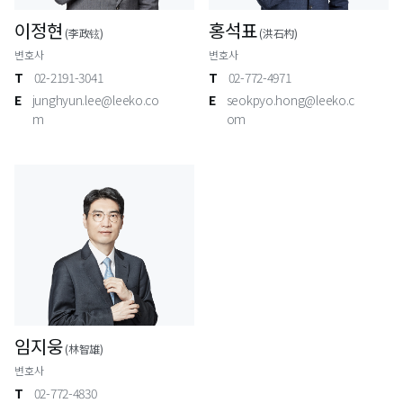
이정현
홍석표
(李政铉)
(洪石杓)
변호사
변호사
T
02-2191-3041
T
02-772-4971
E
junghyun.lee@leeko.co
E
seokpyo.hong@leeko.c
m
om
임지웅
(林智雄)
변호사
T
02-772-4830