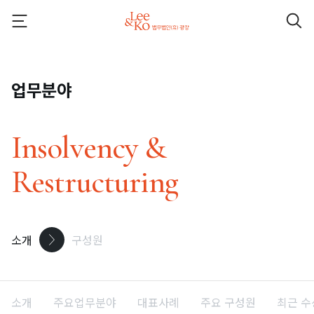
업무분야
Insolvency &
Restructuring
소개
구성원
소개
주요업무분야
대표사례
주요 구성원
최근 수